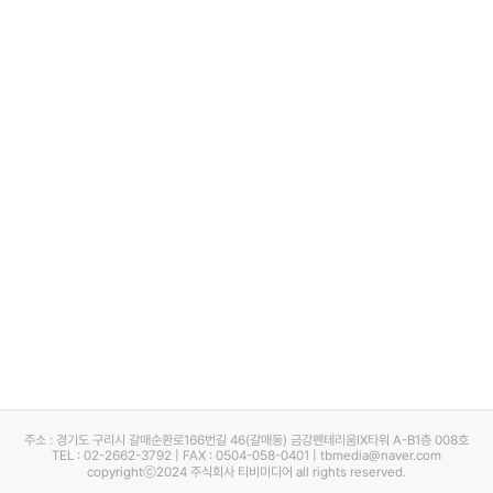
주소 : 경기도 구리시 갈매순환로166번길 46(갈매동) 금강펜테리움IX타워 A-B1층 008호
TEL : 02-2662-3792 | FAX : 0504-058-0401 | tbmedia@naver.com
copyrightⓒ2024 주식회사 티비미디어 all rights reserved.