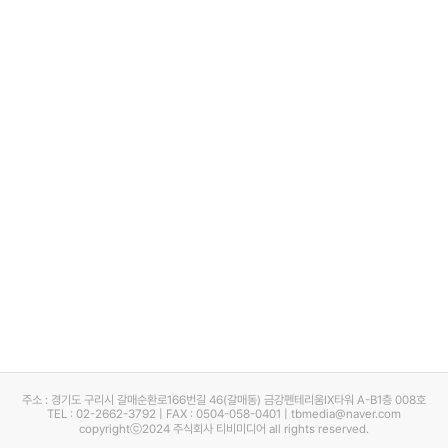
주소 : 경기도 구리시 갈매순환로166번길 46(갈매동) 금강펜테리움IX타워 A-B1층 008호
TEL : 02-2662-3792 | FAX : 0504-058-0401 | tbmedia@naver.com
copyrightⓒ2024 주식회사 티비미디어 all rights reserved.