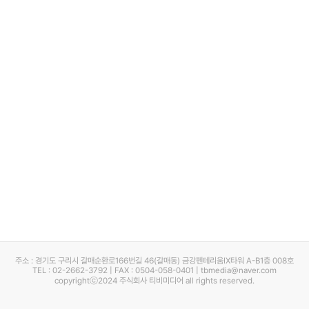
주소 : 경기도 구리시 갈매순환로166번길 46(갈매동) 금강펜테리움IX타워 A-B1층 008호
TEL : 02-2662-3792 | FAX : 0504-058-0401 | tbmedia@naver.com
copyrightⓒ2024 주식회사 티비미디어 all rights reserved.